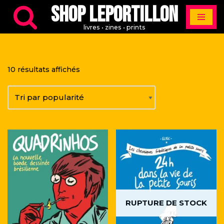
Shop Leportillon
Aller
livres • zines • prints
au
contenu
10 résultats affichés
RUPTURE DE STOCK