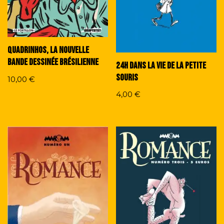
Quadrinhos, la nouvelle
bande dessinée brésilienne
24h dans la vie de la petite
souris
10,00
€
4,00
€