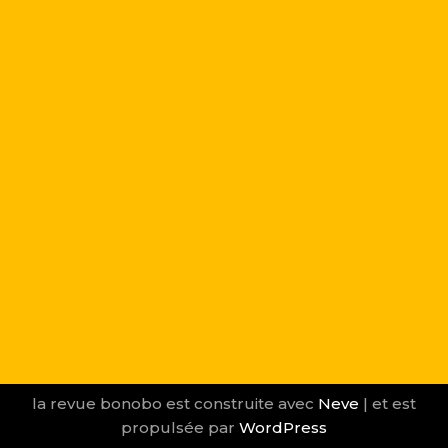
la revue bonobo est construite avec
Neve
| et est
propulsée par
WordPress